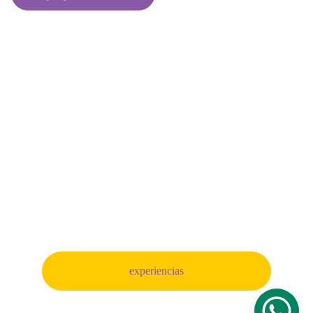
✉
thenomadeexperience@gmail.com
São Paulo, Brasil
🏠︎
✆
+55 11 46056286
experiencias